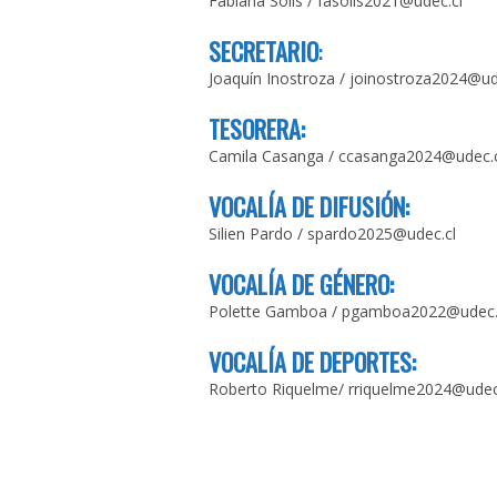
Fabiana Solis
/
fasolis2021@udec.cl
SECRETARIO
:
Joaquín Inostroza
/
joinostroza2024@ud
TESORERA:
Camila Casanga
/
ccasanga2024@udec.c
VOCALÍA DE DIFUSIÓN:
Silien Pardo
/
spardo2025@udec.cl
VOCALÍA DE GÉNERO:
Polette Gamboa
/
pgamboa2022@udec.
VOCALÍA DE DEPORTES:
Roberto Riquelme
/
rriquelme2024@udec