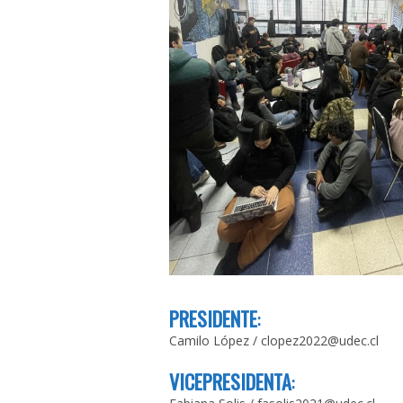
PRESIDENTE
:
Camilo López
/
clopez2022@udec.cl
VICEPRESIDENTA
: