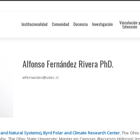
Vinculación y
Institucionalidad
Comunidad
Docencia
Investigación
Extensión
Alfonso
Fernández Rivera PhD.
alfernandez@udec.cl
nd Natural Systems), Byrd Polar and Climate Research Center
,
The Ohio 
y, The Ohio State University; Master en Ciencias (Recursos Hídricos), In