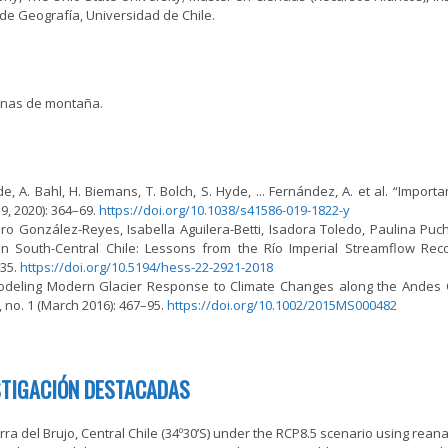
 de Geografía, Universidad de Chile.
zonas de montaña.
e, A. Bahl, H. Biemans, T. Bolch, S. Hyde, ... Fernández, A. et al. “Impor
9, 2020): 364–69.
https://doi.org/10.1038/s41586-019-1822-y
ro González-Reyes, Isabella Aguilera-Betti, Isadora Toledo, Paulina Puc
South-Central Chile: Lessons from the Río Imperial Streamflow Reco
–35.
https://doi.org/10.5194/hess-22-2921-2018
deling Modern Glacier Response to Climate Changes along the Andes Cor
 no. 1 (March 2016): 467–95.
https://doi.org/10.1002/2015MS000482
STIGACIÓN DESTACADAS
erra del Brujo, Central Chile (34º30’S) under the RCP8.5 scenario using rea