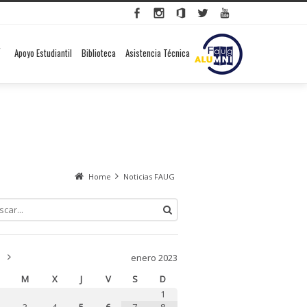
Apoyo Estudiantil
Biblioteca
Asistencia Técnica
Home
Noticias FAUG
«
Mar
enero 2023
»
M
X
J
V
S
D
1
3
4
5
6
7
8