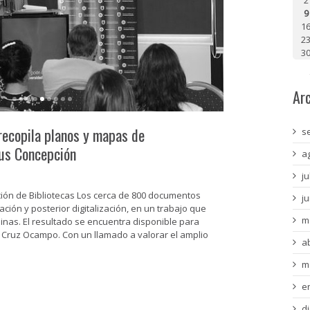
9
1
2
3
Ar
ecopila planos y mapas de
s
pus Concepción
a
ju
cción de Bibliotecas Los cerca de 800 documentos
j
ión y posterior digitalización, en un trabajo que
m
linas. El resultado se encuentra disponible para
d Cruz Ocampo. Con un llamado a valorar el amplio
a
m
e
d