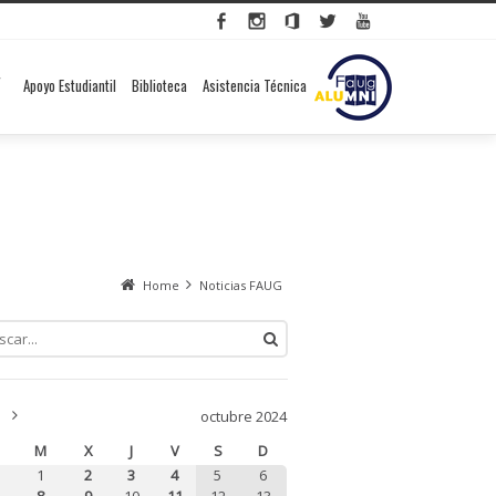
Apoyo Estudiantil
Biblioteca
Asistencia Técnica
Home
Noticias FAUG
«
Nov
octubre 2024
»
M
X
J
V
S
D
1
2
3
4
5
6
8
9
10
11
12
13