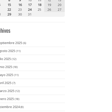
4
15
16
17
18
19
20
1
22
23
24
25
26
27
8
29
30
31
chivos
eptiembre 2025
(6)
gosto 2025
(11)
lio 2025
(12)
unio 2025
(18)
ayo 2025
(11)
bril 2025
(7)
arzo 2025
(12)
nero 2025
(18)
iciembre 2024
(8)