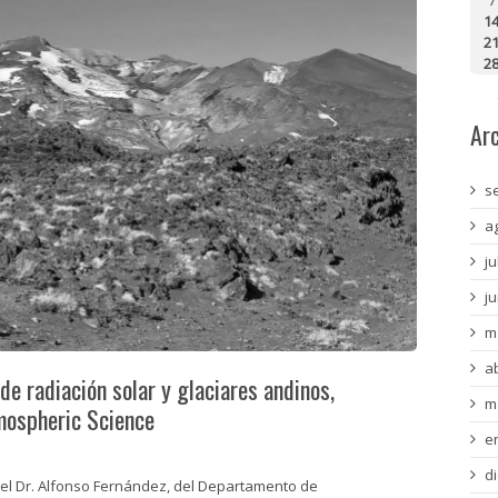
1
2
2
Ar
s
a
ju
j
m
a
de radiación solar y glaciares andinos,
m
mospheric Science
e
d
 el Dr. Alfonso Fernández, del Departamento de